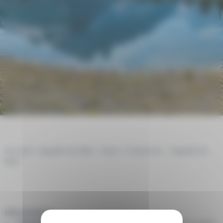
Accueil
>
Aiguille du Midi – Hiver
>
Chamonix – Aiguille du
Midi
Informations :