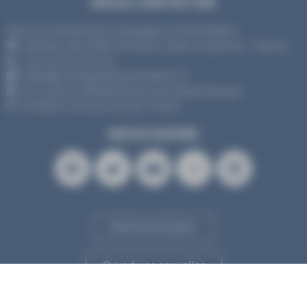
NOUS CONTACTER
Service Commercial Compagnie du Mont Blanc
35 Place de la Mer de Glace, 74400 Chamonix - France
+33 (0)4 50 53 14 14
sales@compagniedumontblanc.fr
Du Lundi au Vendredi (hors jours fériés français)
De 8h30 à 12h puis de 14h à 17h30
NOUS SUIVRE
Brochures & plans
Ouvertures annuelles
Accès aux médias