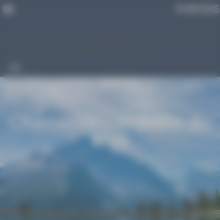
Panneau de gestion des cookies
Une erreur est survenue en tentant de communiquer avec le
serveur. Merci de réessayer ultérieurement
EN
Accueil
>
Aiguille du Midi – Hiver
>
Chamonix – Aiguille du
Midi
Chamonix – Aiguille du
Midi